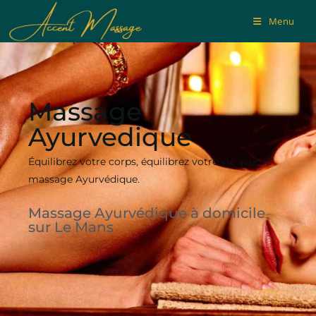
Menu
Massage
Ayurvedique
Équilibrez votre corps, équilibrez votre vie avec le
massage Ayurvédique.
Massage Ayurvédique à domicile
sur Le Mans