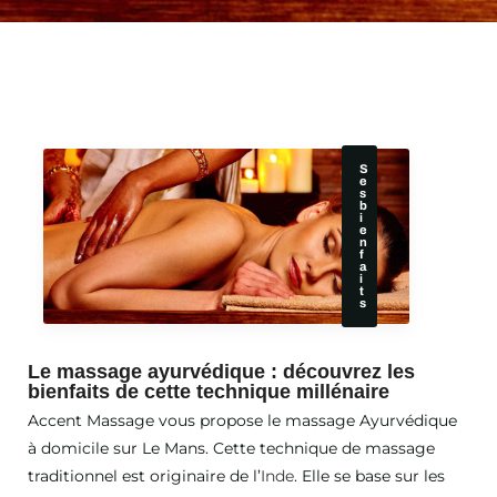
S
e
s
b
i
e
n
f
a
i
t
s
Le massage ayurvédique : découvrez les
bienfaits de cette technique millénaire
Accent Massage vous propose le massage Ayurvédique
à domicile sur Le Mans. Cette
technique de massage
traditionnel est originaire de l’
Inde
. Elle se base sur les