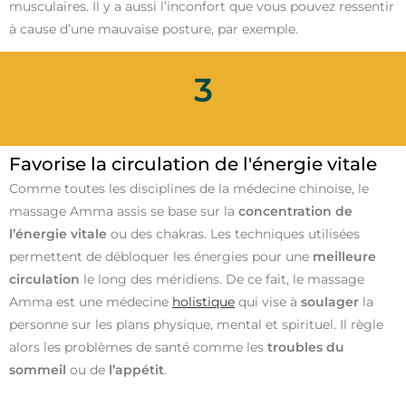
musculaires. Il y a aussi l’inconfort que vous pouvez ressentir
à cause d’une mauvaise posture, par exemple.
3
Favorise la circulation de l'énergie vitale
Comme toutes les disciplines de la médecine chinoise, le
massage Amma assis se base sur la
concentration de
l’énergie vitale
ou des chakras. Les techniques utilisées
permettent de débloquer les énergies pour une
meilleure
circulation
le long des méridiens. De ce fait, le massage
Amma est une médecine
holistique
qui vise à
soulager
la
personne sur les plans physique, mental et spirituel. Il règle
alors les problèmes de santé comme les
troubles du
sommeil
ou de
l’appétit
.