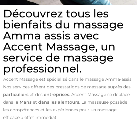
Découvrez tous les
bienfaits du massage
Amma assis avec
Accent Massage, un
service de massage
professionnel.
Accent Massage est spécialisé dans le massage Amma-assis.
Nos services offrent des prestations de massage auprès des
particuliers
et des
entreprises
. Accent Massage se déplace
dans
le Mans
et
dans les alentours
. La masseuse possède
les compétences et les expériences pour un massage
efficace à effet immédiat.