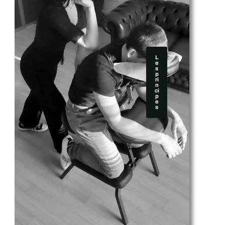
L
e
s
p
ri
n
ci
p
e
s