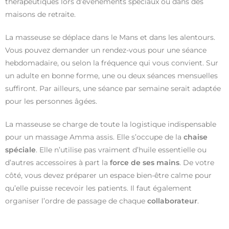
thérapeutiques lors d’événements spéciaux ou dans des
maisons de retraite.
La masseuse se déplace dans le Mans et dans les alentours.
Vous pouvez demander un rendez-vous pour une séance
hebdomadaire, ou selon la fréquence qui vous convient. Sur
un adulte en bonne forme, une ou deux séances mensuelles
suffiront. Par ailleurs, une séance par semaine serait adaptée
pour les personnes âgées.
La masseuse se charge de toute la logistique indispensable
pour un massage Amma assis. Elle s’occupe de la
chaise
spéciale
. Elle n’utilise pas vraiment d’huile essentielle ou
d’autres accessoires à part la
force de ses mains
. De votre
côté, vous devez préparer un espace bien-être calme pour
qu’elle puisse recevoir les patients. Il faut également
organiser l’ordre de passage de chaque
collaborateur
.