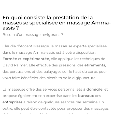
En quoi consiste la prestation de la
masseuse spécialisée en massage Amma-
assis ?
Besoin d’un massage revigorant ?
Claudia d’Accent Massage, la masseuse experte spécialisée
dans le massage Amma-assis est à votre disposition.
Formée
et
expérimentée
, elle applique les techniques de
David Palmer. Elle effectue des pressions, des
étirements
,
des percussions et des balayages sur le haut du corps pour
vous faire bénéficier des bienfaits de la digipuncture.
La masseuse offre des services personnalisés
à domicile
, et
propose également son expertise dans les
bureaux
des
entreprises
à raison de quelques séances par semaine. En
outre, elle peut être contactée pour proposer des massages