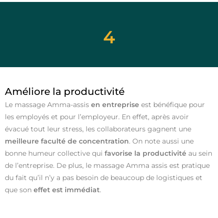
4
Améliore la productivité
Le massage Amma-assis
en entreprise
est bénéfique pour
les employés et pour l’employeur. En effet, après avoir
évacué tout leur stress, les collaborateurs gagnent une
meilleure faculté de concentration
. On note aussi une
bonne humeur collective qui
favorise la productivité
au sein
de l’entreprise. De plus, le massage Amma assis est pratique
du fait qu’il n’y a pas besoin de beaucoup de logistiques et
que son
effet est immédiat
.