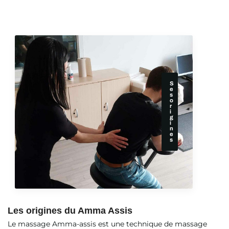
S
e
s
o
r
i
g
i
n
e
s
Les origines du Amma Assis
Le massage Amma-assis est une technique de massage