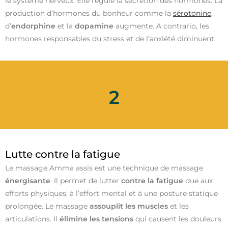
le système nerveux. Elle régule la sécrétion des hormones. La
production d’hormones du bonheur comme la
sérotonine
,
d’
endorphine
et la
dopamine
augmente. A contrario, les
hormones responsables du stress et de l’anxiété diminuent.
2
Lutte contre la fatigue
Le massage Amma assis est une technique de massage
énergisante
. Il permet de lutter
contre la fatigue
due aux
efforts physiques, à l’effort mental et à une posture statique
prolongée. Le massage
assouplit les muscles
et les
articulations. Il
élimine les tensions
qui causent les douleurs